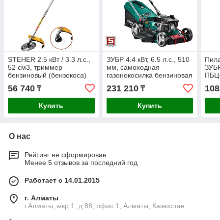
STEHER 2.5 кВт / 3.3 л.с.,
ЗУБР 4.4 кВт, 6.5 л.с., 510
Пила
52 см3, триммер
мм, самоходная
ЗУБ
бензиновый (бензокоса)
газонокосилка бензиновая
ПБЦ-
BT-2500
ГБС-510 Мастер
цили
56 740
231 210
108
₸
₸
(1,5
Купить
Купить
О нас
Рейтинг не сформирован
Менее 5 отзывов за последний год
Работает с 14.01.2015
г. Алматы
г.Алматы, мкр.1, д.88, офис 1, Алматы, Казахстан