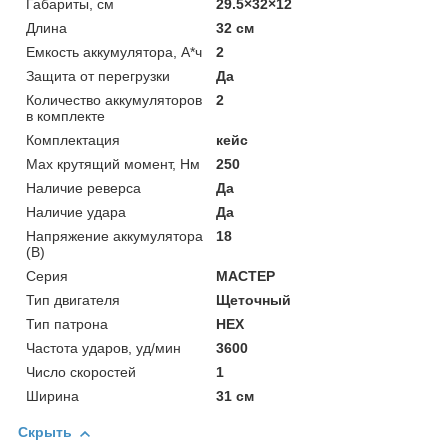
Габариты, см
29.5×32×12
Длина
32 см
Емкость аккумулятора, А*ч
2
Защита от перегрузки
Да
Количество аккумуляторов
2
в комплекте
Комплектация
кейс
Мах крутящий момент, Нм
250
Наличие реверса
Да
Наличие удара
Да
Напряжение аккумулятора
18
(В)
Серия
МАСТЕР
Тип двигателя
Щеточный
Тип патрона
HEX
Частота ударов, уд/мин
3600
Число скоростей
1
Ширина
31 см
Скрыть