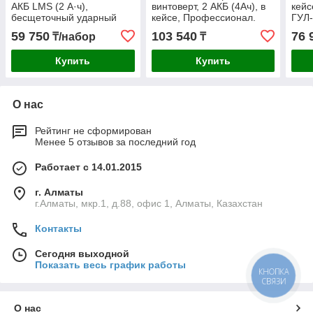
АКБ LMS (2 А·ч),
винтоверт, 2 АКБ (4Ач), в
кейс
бесщеточный ударный
кейсе, Профессионал.
ГУЛ-
винтоверт, сумка (CSB-
GVB-250-42
59 750
103 540
76 
₸/набор
₸
180-21)
Купить
Купить
О нас
Рейтинг не сформирован
Менее 5 отзывов за последний год
Работает с 14.01.2015
г. Алматы
г.Алматы, мкр.1, д.88, офис 1, Алматы, Казахстан
Контакты
Сегодня выходной
Показать весь график работы
КНОПКА
СВЯЗИ
О нас