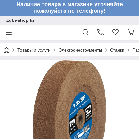
Наличие товара в магазине уточняйте
пожалуйста по телефону!
Zubr-shop.kz
Товары и услуги
Электроинструменты
Станки
Ра