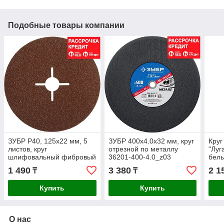
Подобные товары компании
ЗУБР P40, 125х22 мм, 5
ЗУБР 400х4.0х32 мм, круг
Круг
листов, круг
отрезной по металлу
"Луг
шлифовальный фибровый
36201-400-4.0_z03
белы
для УШМ 35585-125-040
Профессионал
поса
1 490
3 380
2 1
₸
₸
Профессионал
20)
Купить
Купить
О нас