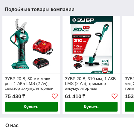
Подобные товары компании
ЗУБР 20 В, 30 мм макс.
ЗУБР 20 В, 310 мм, 1 АКБ
ЗУБР
рез, 1 АКБ LMS (2 Ач),
LMS (2 Ач), триммер
мм, 
секатор аккумуляторный
аккумуляторный
трим
(СКБ-2030-21)
бесщеточный (ТАБ-2031-
акк
75 430
61 410
153
₸
₸
21)
бесщ
42)
Купить
Купить
О нас