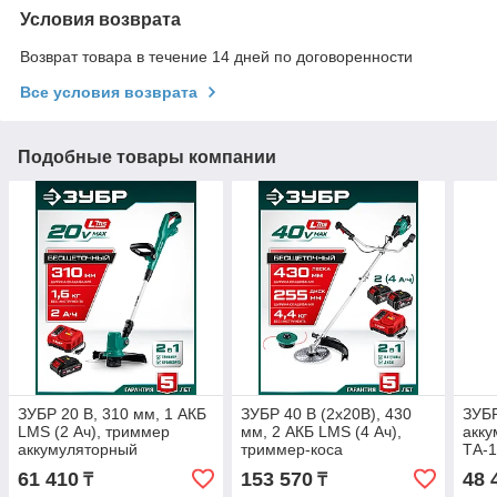
Условия возврата
Возврат товара в течение 14 дней по договоренности
Все условия возврата
Подобные товары компании
ЗУБР 20 В, 310 мм, 1 АКБ
ЗУБР 40 В (2x20В), 430
ЗУБР
LMS (2 Ач), триммер
мм, 2 АКБ LMS (4 Ач),
акк
аккумуляторный
триммер-коса
ТА-1
бесщеточный (ТАБ-2031-
аккумуляторный
61 410
153 570
48 
₸
₸
21)
бесщеточный (ТАБ-4043-