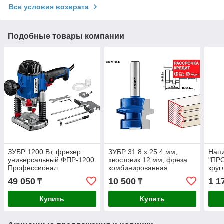
Все условия возврата
Подобные товары компании
ЗУБР 1200 Вт, фрезер
ЗУБР 31.8 x 25.4 мм,
Нап
универсальный ФПР-1200
хвостовик 12 мм, фреза
"ПР
Профессионал
комбинированная
круг
универсальная 28729-
(165
49 050
10 500
1 1
₸
₸
31.8 Профессионал
Купить
Купить