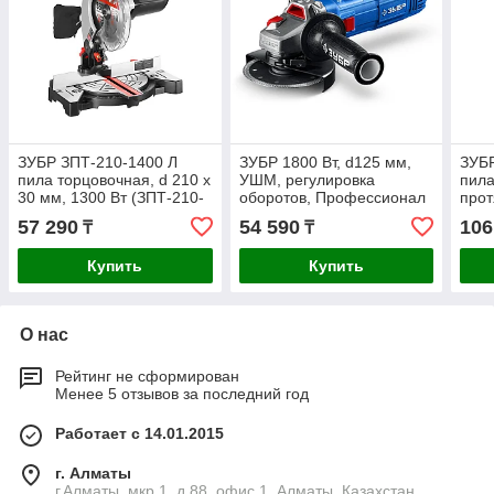
ЗУБР ЗПТ-210-1400 Л
ЗУБР 1800 Вт, d125 мм,
ЗУБ
пила торцовочная, d 210 х
УШМ, регулировка
пила
30 мм, 1300 Вт (ЗПТ-210-
оборотов, Профессионал
прот
1400 Л)
(УШМ-П125-1800 ЭПСТ)
1600
57 290
54 590
106
₸
₸
ПЛ)
Купить
Купить
О нас
Рейтинг не сформирован
Менее 5 отзывов за последний год
Работает с 14.01.2015
г. Алматы
г.Алматы, мкр.1, д.88, офис 1, Алматы, Казахстан