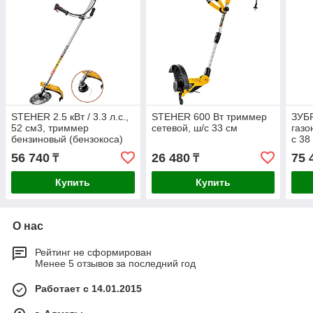
STEHER 2.5 кВт / 3.3 л.с.,
STEHER 600 Вт триммер
ЗУБР
52 см3, триммер
сетевой, ш/с 33 см
газо
бензиновый (бензокоса)
с 38
BT-2500
56 740
26 480
75 
₸
₸
Купить
Купить
О нас
Рейтинг не сформирован
Менее 5 отзывов за последний год
Работает с 14.01.2015