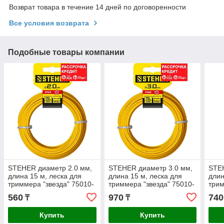
Возврат товара в течение 14 дней по договоренности
Все условия возврата
Подобные товары компании
STEHER диаметр 2.0 мм,
STEHER диаметр 3.0 мм,
STEH
длина 15 м, леска для
длина 15 м, леска для
длин
триммера "звезда" 75010-
триммера "звезда" 75010-
трим
2.0
3.0
7502
560
970
740
₸
₸
Купить
Купить