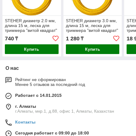
STEHER диаметр 2.0 мм,
STEHER диаметр 3.0 мм,
STEH
длина 15 м, леска для
длина 15 м, леска для
длин
триммера "витой квадрат"
триммера "витой квадрат"
трим
75020-2.0
75020-3.0
7502
740
1 280
18 
₸
₸
Купить
Купить
О нас
Рейтинг не сформирован
Менее 5 отзывов за последний год
Работает с 14.01.2015
г. Алматы
г.Алматы, мкр.1, д.88, офис 1, Алматы, Казахстан
Контакты
Сегодня работает с 09:00 до 18:00