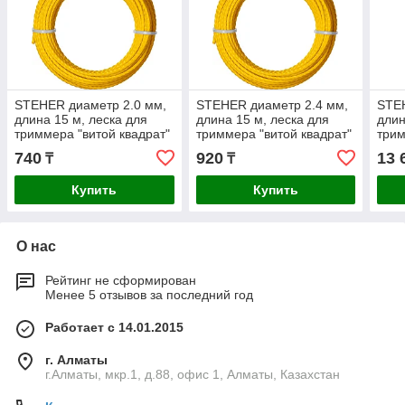
STEHER диаметр 2.0 мм,
STEHER диаметр 2.4 мм,
STEH
длина 15 м, леска для
длина 15 м, леска для
длин
триммера "витой квадрат"
триммера "витой квадрат"
трим
75020-2.0
75020-2.4
7502
740
920
13 
₸
₸
Купить
Купить
О нас
Рейтинг не сформирован
Менее 5 отзывов за последний год
Работает с 14.01.2015
г. Алматы
г.Алматы, мкр.1, д.88, офис 1, Алматы, Казахстан