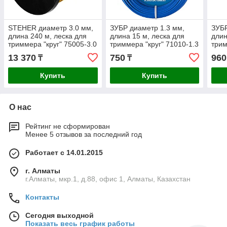
STEHER диаметр 3.0 мм,
ЗУБР диаметр 1.3 мм,
ЗУБР
длина 240 м, леска для
длина 15 м, леска для
длин
триммера "круг" 75005-3.0
триммера "круг" 71010-1.3
трим
Профессионал
Про
13 370
750
960
₸
₸
Купить
Купить
О нас
Рейтинг не сформирован
Менее 5 отзывов за последний год
Работает с 14.01.2015
г. Алматы
г.Алматы, мкр.1, д.88, офис 1, Алматы, Казахстан
Контакты
Сегодня выходной
Показать весь график работы