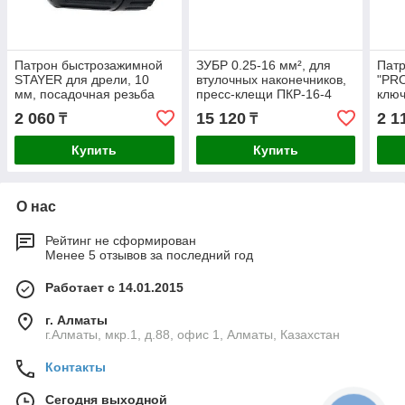
Патрон быстрозажимной
ЗУБР 0.25-16 мм², для
Пат
STAYER для дрели, 10
втулочных наконечников,
"PR
мм, посадочная резьба
пресс-клещи ПКР-16-4
ключ
3/8", Д 0,8-10мм,
22693
мм, 
2 060
15 120
2 1
₸
₸
пластиковый корпус
поса
Купить
Купить
О нас
Рейтинг не сформирован
Менее 5 отзывов за последний год
Работает с 14.01.2015
г. Алматы
г.Алматы, мкр.1, д.88, офис 1, Алматы, Казахстан
Контакты
Сегодня выходной