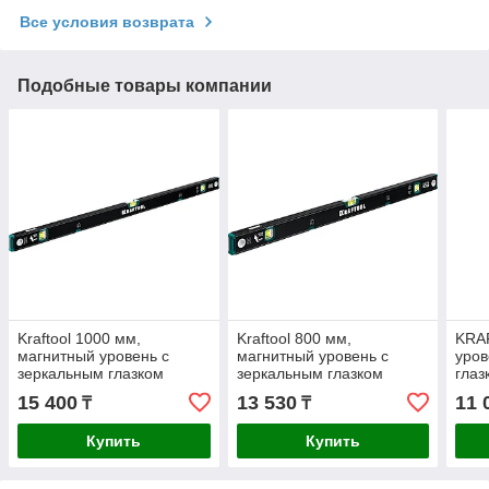
Все условия возврата
Подобные товары компании
Kraftool 1000 мм,
Kraftool 800 мм,
KRA
магнитный уровень с
магнитный уровень с
уров
зеркальным глазком
зеркальным глазком
гла
GRAND-M 34785-100
GRAND-M 34785-80
100
15 400
13 530
11 
₸
₸
Купить
Купить