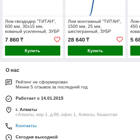
Лом-гвоздодер "ТИТАН",
Лом монтажный "ТИТАН",
Лом-
600 мм, 30х15 мм,
1500 мм, 25 мм,
450 
кованый усиленный, ЗУБР
шестигранный, ЗУБР
кова
(2165-60_z02)
(21805-150_z01)
(216
7 860
28 640
5 6
₸
₸
Купить
Купить
О нас
Рейтинг не сформирован
Менее 5 отзывов за последний год
Работает с 14.01.2015
г. Алматы
г.Алматы, мкр.1, д.88, офис 1, Алматы, Казахстан
Контакты
Сегодня выходной