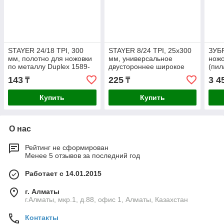
STAYER 24/18 TPI, 300
STAYER 8/24 TPI, 25х300
ЗУБР
мм, полотно для ножовки
мм, универсальное
ножо
по металлу Duplex 1589-
двустороннее широкое
(пи
02_z01
полотно по дереву и
1515
143
225
3 4
₸
₸
металлу 1591_z01 Master
Про
Купить
Купить
О нас
Рейтинг не сформирован
Менее 5 отзывов за последний год
Работает с 14.01.2015
г. Алматы
г.Алматы, мкр.1, д.88, офис 1, Алматы, Казахстан
Контакты