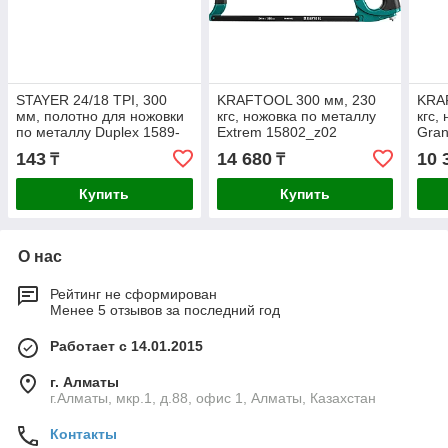
STAYER 24/18 TPI, 300
KRAFTOOL 300 мм, 230
KRA
мм, полотно для ножовки
кгс, ножовка по металлу
кгс,
по металлу Duplex 1589-
Extrem 15802_z02
Gran
02_z01
143
14 680
10 
₸
₸
Купить
Купить
О нас
Рейтинг не сформирован
Менее 5 отзывов за последний год
Работает с 14.01.2015
г. Алматы
г.Алматы, мкр.1, д.88, офис 1, Алматы, Казахстан
Контакты