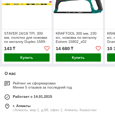
STAYER 24/18 TPI, 300
KRAFTOOL 300 мм, 230
KRA
мм, полотно для ножовки
кгс, ножовка по металлу
кгс,
по металлу Duplex 1589-
Extrem 15802_z02
Gran
02_z01
143
14 680
10 
₸
₸
Купить
Купить
О нас
Рейтинг не сформирован
Менее 5 отзывов за последний год
Работает с 14.01.2015
г. Алматы
г.Алматы, мкр.1, д.88, офис 1, Алматы, Казахстан