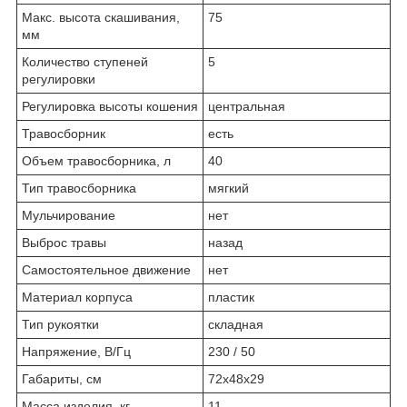
Макс. высота скашивания,
75
мм
Количество ступеней
5
регулировки
Регулировка высоты кошения
цен­траль­ная
Травосборник
есть
Объем травосборника, л
40
Тип травосборника
мяг­кий
Мульчирование
нет
Выброс травы
на­зад
Самостоятельное движение
нет
Материал корпуса
пла­стик
Тип рукоятки
склад­ная
Напряжение, В/Гц
230 / 50
Габариты, см
72x48x29
Масса изделия, кг
11