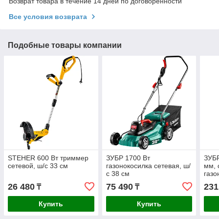
Возврат товара в течение 14 дней по договоренности
Все условия возврата
Подобные товары компании
STEHER 600 Вт триммер
ЗУБР 1700 Вт
ЗУБР
сетевой, ш/с 33 см
газонокосилка сетевая, ш/
мм,
с 38 см
газо
ГБС
26 480
75 490
231
₸
₸
Купить
Купить