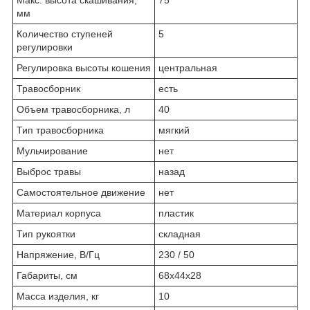
мм
Количество ступеней
5
регулировки
Регулировка высоты кошения
цен­траль­ная
Травосборник
есть
Объем травосборника, л
40
Тип травосборника
мяг­кий
Мульчирование
нет
Выброс травы
на­зад
Самостоятельное движение
нет
Материал корпуса
пла­стик
Тип рукоятки
склад­ная
Напряжение, В/Гц
230 / 50
Габариты, см
68x44x28
Масса изделия, кг
10