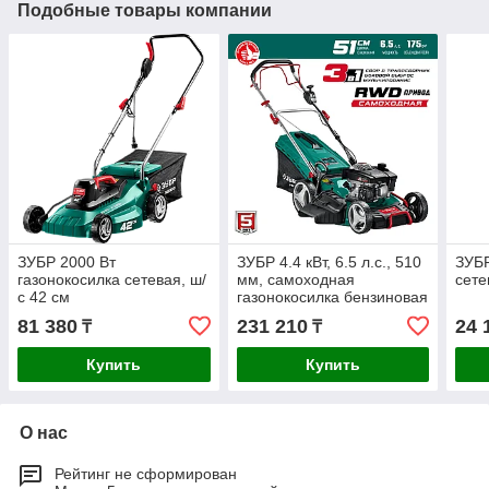
Подобные товары компании
ЗУБР 2000 Вт
ЗУБР 4.4 кВт, 6.5 л.с., 510
ЗУБР
газонокосилка сетевая, ш/
мм, самоходная
сете
с 42 см
газонокосилка бензиновая
ГБС-510 Мастер
81 380
231 210
24 
₸
₸
Купить
Купить
О нас
Рейтинг не сформирован