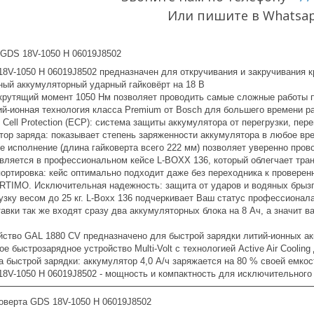
Или пишите в Whatsa
 GDS 18V-1050 H 06019J8502
18V-1050 H 06019J8502 предназначен для откручивания и закручивания 
ый аккумуляторный ударный гайковёрт на 18 В
рутящий момент 1050 Нм позволяет проводить самые сложные работы п
ий-ионная технология класса Premium от Bosch для большего времени р
c Cell Protection (ECP): система защиты аккумулятора от перегрузки, пер
тор заряда: показывает степень заряженности аккумулятора в любое вр
е исполнение (длина гайковерта всего 222 мм) позволяет уверенно пров
авляется в профессиональном кейсе L-BOXX 136, который облегчает тран
портировка: кейс оптимально подходит даже без переходника к провере
RTIMO. Исключительная надежность: защита от ударов и водяных брызг, 
зку весом до 25 кг. L-Boxx 136 подчеркивает Ваш статус профессионал
тавки так же входят сразу два аккумуляторных блока на 8 Ач, а значит
йство GAL 1880 CV предназначено для быстрой зарядки литий-ионных ак
 быстрозарядное устройство Multi-Volt с технологией Active Air Cooli
 быстрой зарядки: аккумулятор 4,0 А/ч заряжается на 80 % своей емкос
18V-1050 H 06019J8502 - мощность и компактность для исключительного 
коверта GDS 18V-1050 H 06019J8502