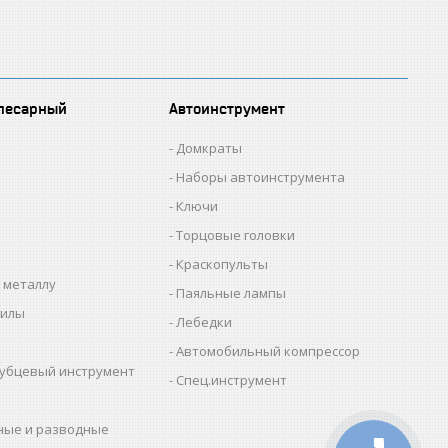
лесарный
Автоинструмент
Домкраты
Наборы автоинструмента
Ключи
Торцовые головки
Краскопульты
 металлу
Паяльные лампы
пилы
Лебедки
Автомобильный компрессор
убцевый инструмент
Спец.инструмент
ные и разводные