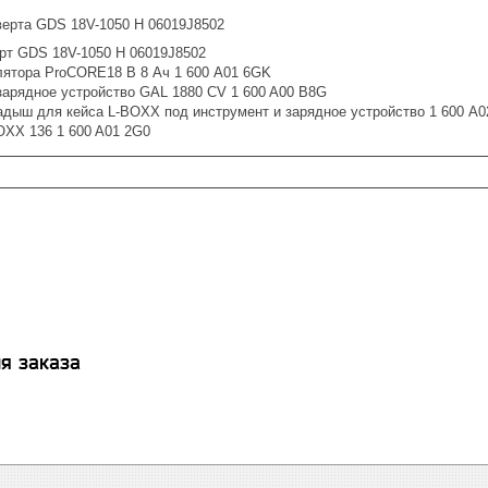
верта GDS 18V-1050 H 06019J8502
ерт GDS 18V-1050 H 06019J8502
лятора ProCORE18 В 8 Ач 1 600 A01 6GK
зарядное устройство GAL 1880 CV 1 600 A00 B8G
ладыш для кейса L-BOXX под инструмент и зарядное устройство 1 600 A0
OXX 136 1 600 A01 2G0
я заказа