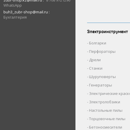
zubr-shop.kz@mail.ru
8 708 9721296
WhatsApp
buh3_zubr-shop@mail.ru
Бухгалтерия
Электроинструмент
Болгарки
Перфораторы
Дрели
Станки
Шуруповерты
Генераторы
Электрические крас
Электролобзики
Настольные пилы
Торцовочные пилы
Бетоносмесители