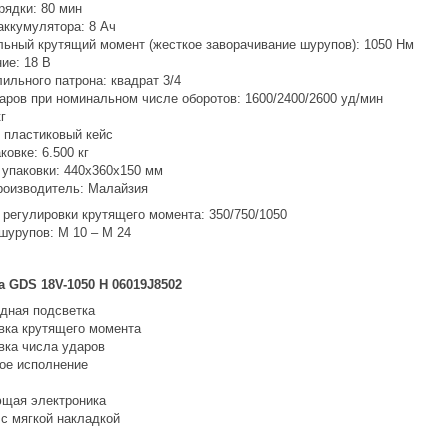
рядки: 80 мин
аккумулятора: 8 Ач
ьный крутящий момент (жесткое заворачивание шурупов): 1050 Нм
ие: 18 В
лильного патрона: квадрат 3/4
аров при номинальном числе оборотов: 1600/2400/2600 уд/мин
кг
: пластиковый кейс
ковке: 6.500 кг
 упаковки: 440х360х150 мм
роизводитель: Малайзия
 регулировки крутящего момента: 350/750/1050
шурупов: M 10 – M 24
 GDS 18V-1050 H 06019J8502
дная подсветка
вка крутящего момента
вка числа ударов
ое исполнение
щая электроника
 с мягкой накладкой