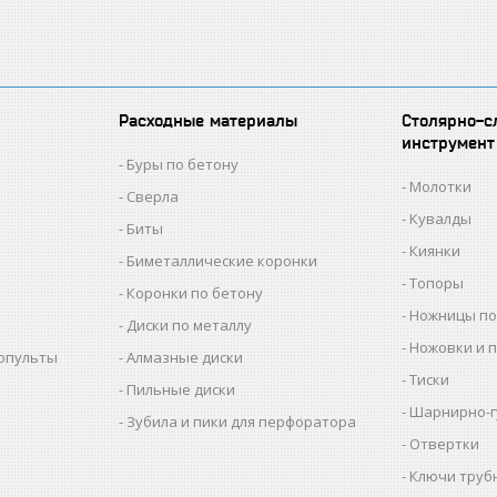
Расходные материалы
Столярно-с
инструмент
Буры по бетону
Молотки
Сверла
Кувалды
Биты
Киянки
Биметаллические коронки
Топоры
Коронки по бетону
Ножницы по
Диски по металлу
Ножовки и 
копульты
Алмазные диски
Тиски
Пильные диски
Шарнирно-г
Зубила и пики для перфоратора
Отвертки
Ключи труб