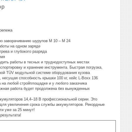
pp
крепежа
о заворачиванию шурупов M 10 – M 24
аботы на одном заряде
егрева и глубокого разряда
емя
одить работы в тесных и труднодоступных местах
спортировку и хранение инструмента. Быстрая погрузка,
нной TÜV модульной системе оборудования кузова
несущая способность крышки 100 кг, кейс L-Boxx 136
а на любой стройплощадке и у любого заказчика
 важная работа будет продолжена без вынужденных
кумуляторов 14,4–18 В профессиональной серии. Это
ng для увеличения срока службы аккумуляторов. Рекордные
ти уже за 25 минут!
результата!