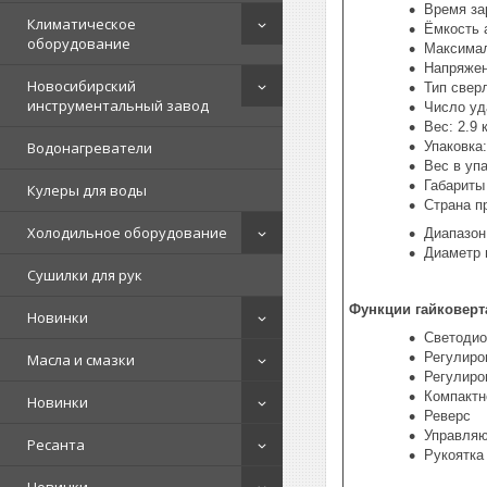
Время за
Климатическое
Ёмкость 
оборудование
Максимал
Напряжен
Новосибирский
Тип свер
инструментальный завод
Число уд
Вес: 2.9 
Упаковка
Водонагреватели
Вес в упа
Габариты
Кулеры для воды
Страна п
Холодильное оборудование
Диапазон
Диаметр 
Сушилки для рук
Функции гайковерта
Новинки
Светодио
Регулиро
Масла и смазки
Регулиро
Компактн
Новинки
Реверс
Управляю
Ресанта
Рукоятка