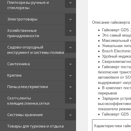
Плиткорезы ручные и
стеклорезы
Электротовары
Описание гайковерта
Гайковерт GDS 
Хозяйственные
Это самый мощн
принадлежности
Максимальный к
Уникальная лит
Садово-огородный
Bosch Electroni
инструмент и системы полива
Удобный индика
Сверхкомпактно
Сантехника
Гайковерт пост
безопасная транс
Крепеж
автомобиля от SO
выдерживает нагру
Пены,клеи,герметики
В комплект пос
перерывов
Скотч,ленты
Зарядное устро
клеящие,пленки,сетки
высокоэффективное
показатели режима
Гайковерт GDS 
Системы хранения
Товары для туризма и отдыха
Характеристики гай