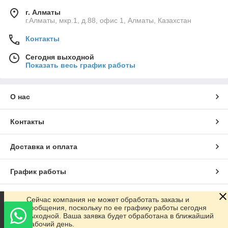
г. Алматы
г.Алматы, мкр.1, д.88, офис 1, Алматы, Казахстан
Контакты
Сегодня выходной
Показать весь график работы
О нас
Контакты
Доставка и оплата
График работы
Полная версия сайта
Сейчас компания не может обработать заказы и
сообщения, поскольку по ее графику работы сегодня
выходной. Ваша заявка будет обработана в ближайший
Сайт создан на маркетплейсе
Satu.kz
рабочий день.