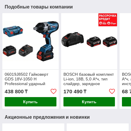
Подобные товары компании
06019J8502 Гайковерт
BOSCH базовый комплект
BOSC
GDS 18V-1050 H
Li-ion, 18B, 5,0 А*ч, тип
А*ч,
Professional ударный
слайдер, зарядное
инст
аккумуляторный в кейсе
устройство GAL 1880 CV
18V 
438 800
170 490
68 
₸
₸
(1 600 A00
Prof
Купить
Купить
Акционные предложения и новинки