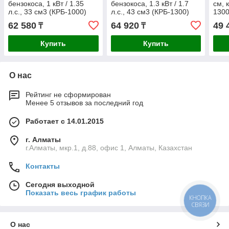
бензокоса, 1 кВт / 1.35
бензокоса, 1.3 кВт / 1.7
см, 
л.с., 33 см3 (КРБ-1000)
л.с., 43 см3 (КРБ-1300)
130
62 580
64 920
49 
₸
₸
Купить
Купить
О нас
Рейтинг не сформирован
Менее 5 отзывов за последний год
Работает с 14.01.2015
г. Алматы
г.Алматы, мкр.1, д.88, офис 1, Алматы, Казахстан
Контакты
Сегодня выходной
Показать весь график работы
КНОПКА
СВЯЗИ
О нас