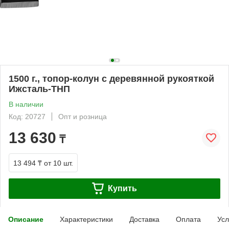
1500 г., топор-колун с деревянной рукояткой
Ижсталь-ТНП
В наличии
Код: 20727
Опт и розница
13 630
₸
13 494 ₸
от 10 шт.
Купить
Описание
Характеристики
Доставка
Оплата
Усл