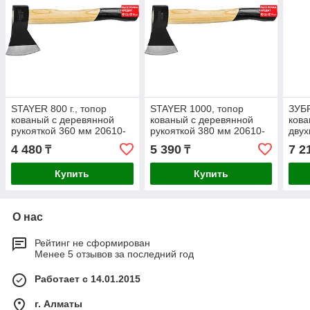
STAYER 800 г., топор
STAYER 1000, топор
ЗУБР
кованый с деревянной
кованый с деревянной
кова
рукояткой 360 мм 20610-
рукояткой 380 мм 20610-
двух
08_z01
10_z01
фиб
4 480
5 390
7 2
₸
₸
руко
10_
Купить
Купить
О нас
Рейтинг не сформирован
Менее 5 отзывов за последний год
Работает с 14.01.2015
г. Алматы