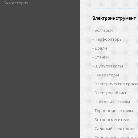
Бухгалтерия
Электроинструмент
Болгарки
Перфораторы
Дрели
Станки
Шуруповерты
Генераторы
Электрические крас
Электролобзики
Настольные пилы
Торцовочные пилы
Бетоносмесители
Садовый электроинс
Сварочные аппарат