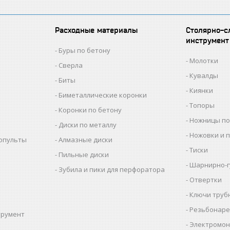
Расходные материалы
Столярно-с
инструмент
Буры по бетону
Молотки
Сверла
Кувалды
Биты
Киянки
Биметаллические коронки
Топоры
Коронки по бетону
Ножницы по
Диски по металлу
Ножовки и 
копульты
Алмазные диски
Тиски
Пильные диски
Шарнирно-г
Зубила и пики для перфоратора
Отвертки
Ключи труб
Резьбонаре
трумент
Электромон
ы