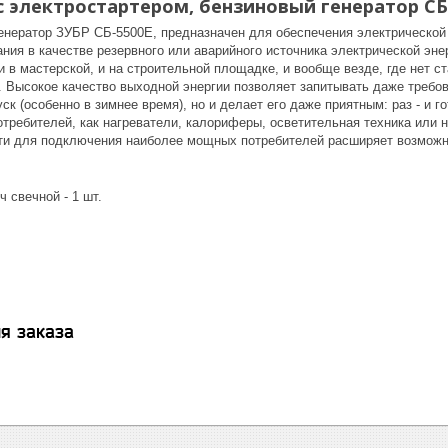
 с электростартером, бензиновый генератор СБ
енератор ЗУБР СБ-5500Е, предназначен для обеспечения электрической э
ния в качестве резервного или аварийного источника электрической эне
и в мастерской, и на строительной площадке, и вообще везде, где нет 
. Высокое качество выходной энергии позволяет запитывать даже требо
уск (особенно в зимнее время), но и делает его даже приятным: раз - и
требителей, как нагреватели, калориферы, осветительная техника или 
и для подключения наиболее мощных потребителей расширяет возможно
ч свечной - 1 шт.
я заказа