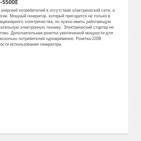
-5500Е
нергией потребителей в отсутствии электрической сети, а
ргии. Мощный генератор, который пригодится не только в
стационарного электричества, но нужно иметь работающую
вательную электронную технику. Электрический стартер не
 готово. Дополнительная розетка увеличенной мощности для
несколько потребителей одновременно. Розетка 220В
сти использования генератора.