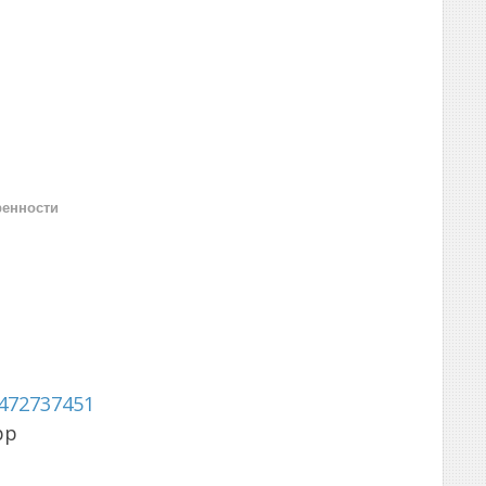
ренности
472737451
pp