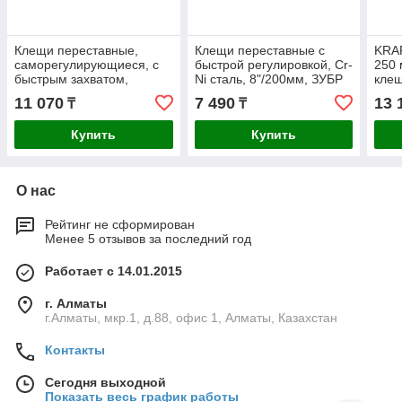
Клещи переставные,
Клещи переставные с
KRA
саморегулирующиеся, с
быстрой регулировкой, Cr-
250 
быстрым захватом,
Ni сталь, 8"/200мм, ЗУБР
клещ
300мм, ЗУБР (2243-30)
(22435-20)
11 070
7 490
13 
₸
₸
Купить
Купить
О нас
Рейтинг не сформирован
Менее 5 отзывов за последний год
Работает с 14.01.2015
г. Алматы
г.Алматы, мкр.1, д.88, офис 1, Алматы, Казахстан
Контакты
Сегодня выходной
Показать весь график работы