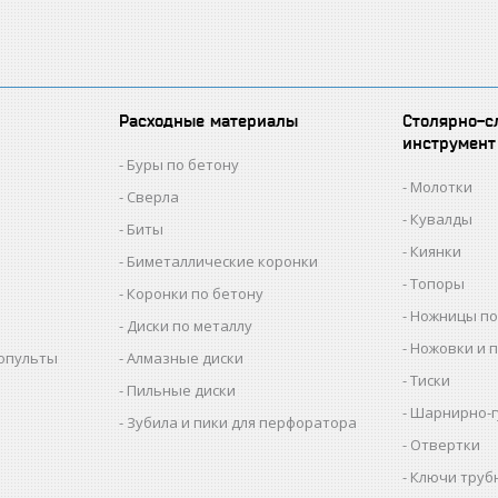
Расходные материалы
Столярно-с
инструмент
Буры по бетону
Молотки
Сверла
Кувалды
Биты
Киянки
Биметаллические коронки
Топоры
Коронки по бетону
Ножницы по
Диски по металлу
Ножовки и 
копульты
Алмазные диски
Тиски
Пильные диски
Шарнирно-г
Зубила и пики для перфоратора
Отвертки
Ключи труб