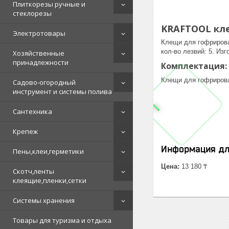
Плиткорезы ручные и
стеклорезы
KRAFTOOL кле
Электротовары
Клещи для гофрирова
кол-во лезвий: 5. Из
Хозяйственные
принадлежности
Комплектация:
Клещи для гофрирова
Садово-огородный
инструмент и системы полива
Сантехника
Крепеж
Информация дл
Пены,клеи,герметики
Цена:
13 180 ₸
Скотч,ленты
клеящие,пленки,сетки
Системы хранения
Товары для туризма и отдыха