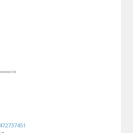
ренности
472737451