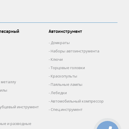
лесарный
Автоинструмент
Домкраты
Наборы автоинструмента
Ключи
Торцовые головки
Краскопульты
 металлу
Паяльные лампы
пилы
Лебедки
Автомобильный компрессор
убцевый инструмент
Спец.инструмент
ные и разводные