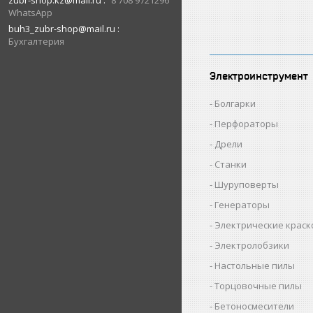
zubr-shop.kz@mail.ru
8 708 9721296
WhatsApp
buh3_zubr-shop@mail.ru
Бухгалтерия
Электроинструмент
Болгарки
Перфораторы
Дрели
Станки
Шуруповерты
Генераторы
Электрические крас
Электролобзики
Настольные пилы
Торцовочные пилы
Бетоносмесители