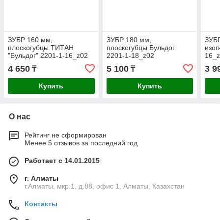
ЗУБР 160 мм,
ЗУБР 180 мм,
ЗУБР
плоскогубцы ТИТАН
плоскогубцы Бульдог
изог
"Бульдог" 2201-1-16_z02
2201-1-18_z02
16_
Профессионал
Профессионал
4 650
5 100
3 9
₸
₸
Купить
Купить
О нас
Рейтинг не сформирован
Менее 5 отзывов за последний год
Работает с 14.01.2015
г. Алматы
г.Алматы, мкр.1, д.88, офис 1, Алматы, Казахстан
Контакты