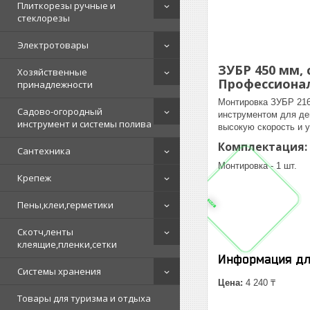
Плиткорезы ручные и
стеклорезы
Электротовары
ЗУБР 450 мм, 
Хозяйственные
Профессиона
принадлежности
Монтировка ЗУБР 216
Садово-огородный
инструментом для де
инструмент и системы полива
высокую скорость и у
Комплектация:
Сантехника
Монтировка - 1 шт.
Крепеж
Пены,клеи,герметики
Скотч,ленты
клеящие,пленки,сетки
Информация дл
Системы хранения
Цена:
4 240 ₸
Товары для туризма и отдыха