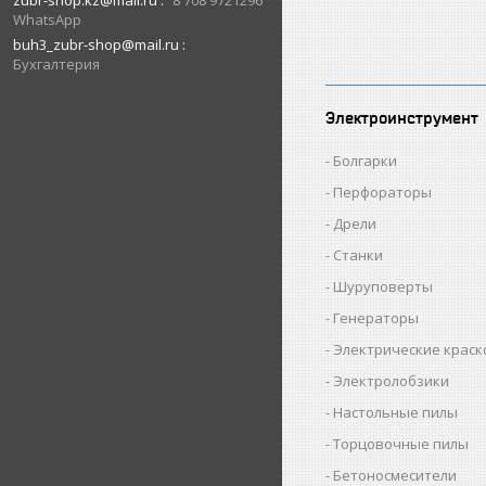
zubr-shop.kz@mail.ru
8 708 9721296
WhatsApp
buh3_zubr-shop@mail.ru
Бухгалтерия
Электроинструмент
Болгарки
Перфораторы
Дрели
Станки
Шуруповерты
Генераторы
Электрические крас
Электролобзики
Настольные пилы
Торцовочные пилы
Бетоносмесители