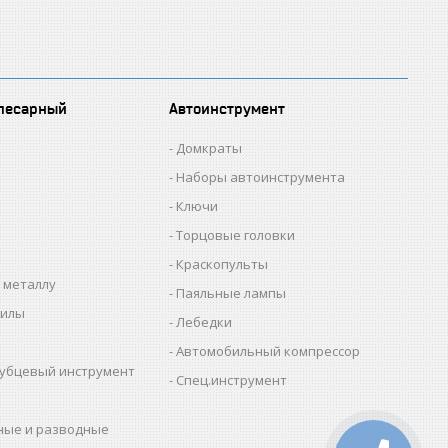
лесарный
Автоинструмент
Домкраты
Наборы автоинструмента
Ключи
Торцовые головки
Краскопульты
 металлу
Паяльные лампы
пилы
Лебедки
Автомобильный компрессор
убцевый инструмент
Спец.инструмент
ные и разводные