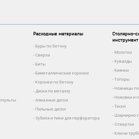
Расходные материалы
Столярно-с
инструмент
Буры по бетону
Молотки
Сверла
Кувалды
Биты
Киянки
Биметаллические коронки
Топоры
Коронки по бетону
Ножницы по
Диски по металлу
Ножовки и 
копульты
Алмазные диски
Тиски
Пильные диски
Шарнирно-г
Зубила и пики для перфоратора
Отвертки
Ключи труб