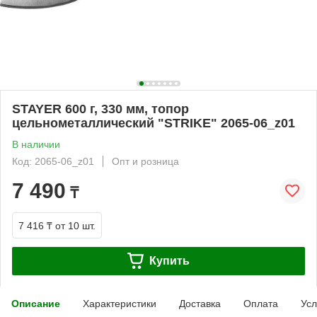
STAYER 600 г, 330 мм, топор
цельнометаллический "STRIKE" 2065-06_z01
В наличии
Код: 2065-06_z01
Опт и розница
7 490
₸
7 416 ₸
от 10 шт.
Купить
Описание
Характеристики
Доставка
Оплата
Усл