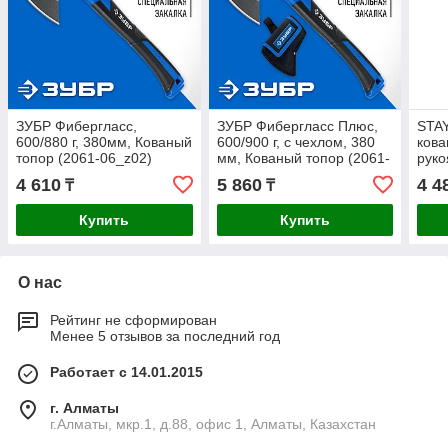
ЗУБР Фибергласс,
ЗУБР Фибергласс Плюс,
STAY
600/880 г, 380мм, Кованый
600/900 г, с чехлом, 380
кова
топор (2061-06_z02)
мм, Кованый топор (2061-
руко
06D_z02)
08_
4 610
5 860
4 4
₸
₸
Купить
Купить
О нас
Рейтинг не сформирован
Менее 5 отзывов за последний год
Работает с 14.01.2015
г. Алматы
г.Алматы, мкр.1, д.88, офис 1, Алматы, Казахстан