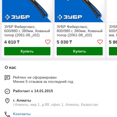
ЗУБР Фибергласс,
ЗУБР Фибергласс,
ЗУБР
600/880 г, 380мм, Кованый
800/980 г, 380мм, Кованый
600/
топор (2061-06_z02)
топор (2061-08_z02)
мм, 
06D
4 610
5 030
5 8
₸
₸
Купить
Купить
О нас
Рейтинг не сформирован
Менее 5 отзывов за последний год
Работает с 14.01.2015
г. Алматы
г.Алматы, мкр.1, д.88, офис 1, Алматы, Казахстан
Контакты