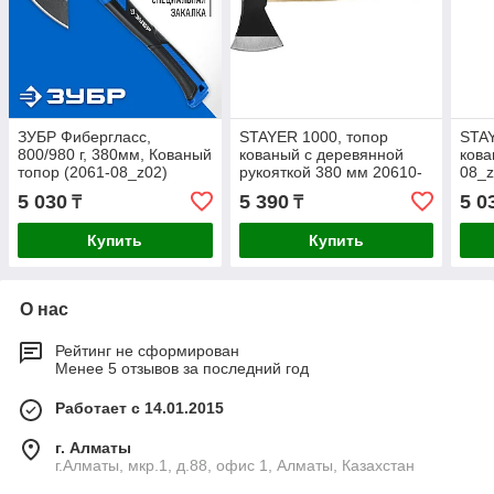
ЗУБР Фибергласс,
STAYER 1000, топор
STAY
800/980 г, 380мм, Кованый
кованый с деревянной
ков
топор (2061-08_z02)
рукояткой 380 мм 20610-
08_
10_z01
5 030
5 390
5 0
₸
₸
Купить
Купить
О нас
Рейтинг не сформирован
Менее 5 отзывов за последний год
Работает с 14.01.2015
г. Алматы
г.Алматы, мкр.1, д.88, офис 1, Алматы, Казахстан