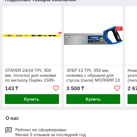
STAYER 24/18 TPI, 300
ЗУБР 13 TPI, 350 мм,
Ножо
мм, полотно для ножовки
ножовка с обушком для
уси
по металлу Duplex 1589-
стусла (пила) МОЛНИЯ 13
(пил
02_z01
15155-35_z01
прям
143
3 500
2 6
₸
₸
реза
Купить
Купить
О нас
Рейтинг не сформирован
Менее 5 отзывов за последний год