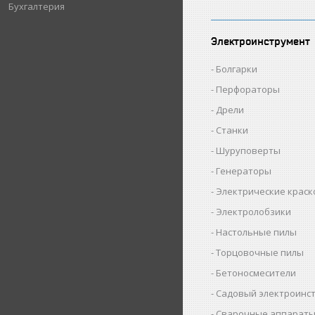
Бухгалтерия
Электроинструмент
Болгарки
Перфораторы
Дрели
Станки
Шуруповерты
Генераторы
Электрические крас
Электролобзики
Настольные пилы
Торцовочные пилы
Бетоносмесители
Садовый электроинс
Сварочные аппарат