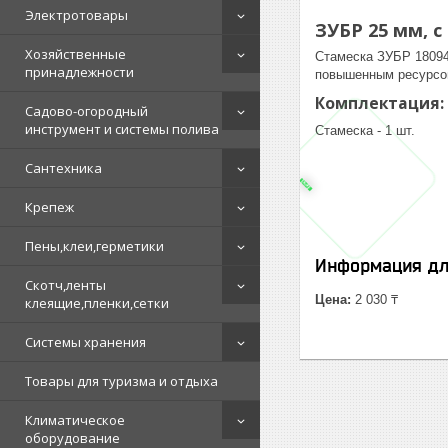
Электротовары
ЗУБР 25 мм, с
Хозяйственные
Стамеска ЗУБР 18094
принадлежности
повышенным ресурсом
Комплектация:
Садово-огородный
инструмент и системы полива
Стамеска - 1 шт.
Сантехника
Крепеж
Пены,клеи,герметики
Информация дл
Скотч,ленты
Цена:
2 030 ₸
клеящие,пленки,сетки
Системы хранения
Товары для туризма и отдыха
Климатическое
оборудование