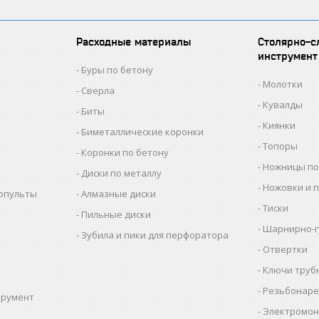
Расходные материалы
Столярно-с
инструмент
Буры по бетону
Молотки
Сверла
Кувалды
Биты
Киянки
Биметаллические коронки
Топоры
Коронки по бетону
Ножницы по
Диски по металлу
Ножовки и 
копульты
Алмазные диски
Тиски
Пильные диски
Шарнирно-г
Зубила и пики для перфоратора
Отвертки
Ключи труб
Резьбонаре
трумент
Электромон
ы