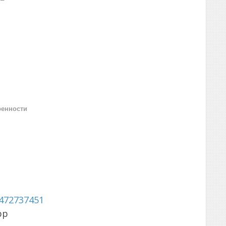
ренности
472737451
pp