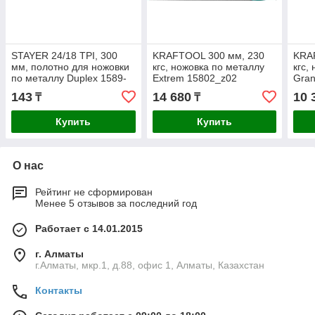
STAYER 24/18 TPI, 300
KRAFTOOL 300 мм, 230
KRA
мм, полотно для ножовки
кгс, ножовка по металлу
кгс,
по металлу Duplex 1589-
Extrem 15802_z02
Gran
02_z01
143
14 680
10 
₸
₸
Купить
Купить
О нас
Рейтинг не сформирован
Менее 5 отзывов за последний год
Работает с 14.01.2015
г. Алматы
г.Алматы, мкр.1, д.88, офис 1, Алматы, Казахстан
Контакты