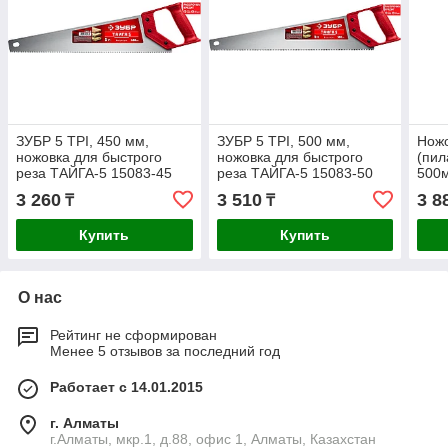
ЗУБР 5 TPI, 450 мм,
ЗУБР 5 TPI, 500 мм,
Ножо
ножовка для быстрого
ножовка для быстрого
(пил
реза ТАЙГА-5 15083-45
реза ТАЙГА-5 15083-50
500м
зуб,
3 260
3 510
3 8
₸
₸
воло
Купить
Купить
О нас
Рейтинг не сформирован
Менее 5 отзывов за последний год
Работает с 14.01.2015
г. Алматы
г.Алматы, мкр.1, д.88, офис 1, Алматы, Казахстан