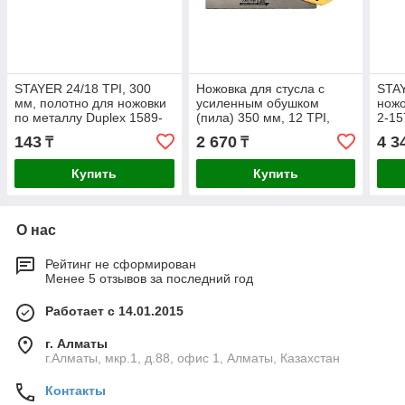
STAYER 24/18 TPI, 300
Ножовка для стусла c
STAY
мм, полотно для ножовки
усиленным обушком
ножо
по металлу Duplex 1589-
(пила) 350 мм, 12 TPI,
2-15
02_z01
прямой зуб, для точного
143
2 670
4 3
₸
₸
реза, STAYER, COBRA 12
Купить
Купить
О нас
Рейтинг не сформирован
Менее 5 отзывов за последний год
Работает с 14.01.2015
г. Алматы
г.Алматы, мкр.1, д.88, офис 1, Алматы, Казахстан
Контакты