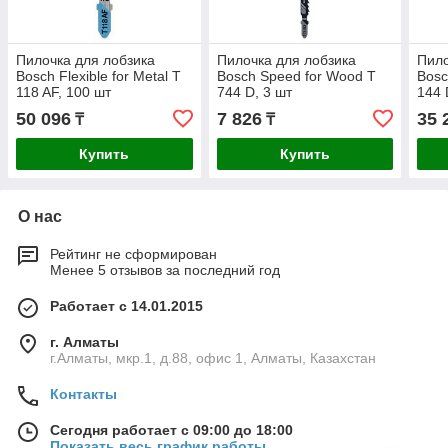
Пилочка для лобзика
Пилочка для лобзика
Пило
Bosch Flexible for Metal T
Bosch Speed for Wood T
Bosc
118 AF, 100 шт
744 D, 3 шт
144 
50 096
7 826
35 
₸
₸
Купить
Купить
О нас
Рейтинг не сформирован
Менее 5 отзывов за последний год
Работает с 14.01.2015
г. Алматы
г.Алматы, мкр.1, д.88, офис 1, Алматы, Казахстан
Контакты
Сегодня работает с 09:00 до 18:00
Показать весь график работы