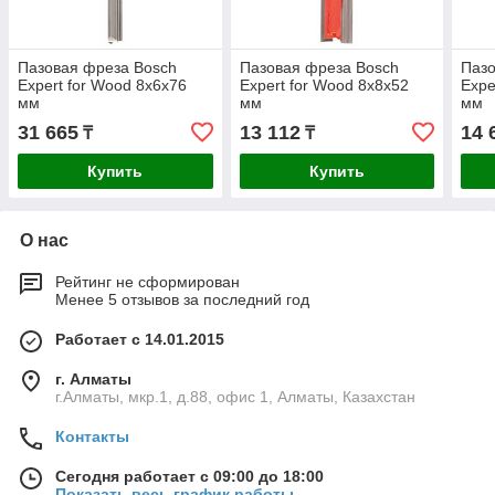
Пазовая фреза Bosch
Пазовая фреза Bosch
Пазо
Expert for Wood 8x6x76
Expert for Wood 8x8x52
Expe
мм
мм
мм
31 665
13 112
14 
₸
₸
Купить
Купить
О нас
Рейтинг не сформирован
Менее 5 отзывов за последний год
Работает с 14.01.2015
г. Алматы
г.Алматы, мкр.1, д.88, офис 1, Алматы, Казахстан
Контакты
Сегодня работает с 09:00 до 18:00
Показать весь график работы