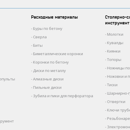
Расходные материалы
Столярно-с
инструмент
Буры по бетону
Молотки
Сверла
Кувалды
Биты
Киянки
Биметаллические коронки
Топоры
Коронки по бетону
Ножницы по
Диски по металлу
Ножовки и 
копульты
Алмазные диски
Тиски
Пильные диски
Шарнирно-г
Зубила и пики для перфоратора
Отвертки
Ключи труб
Резьбонаре
трумент
Электромон
ы