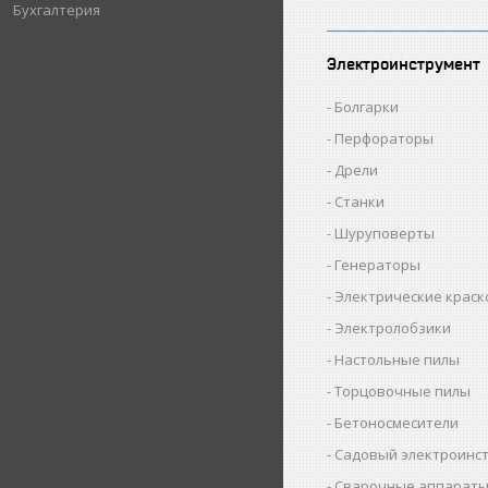
Бухгалтерия
Электроинструмент
Болгарки
Перфораторы
Дрели
Станки
Шуруповерты
Генераторы
Электрические крас
Электролобзики
Настольные пилы
Торцовочные пилы
Бетоносмесители
Садовый электроинс
Сварочные аппарат