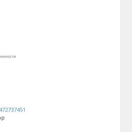
ренности
472737451
pp