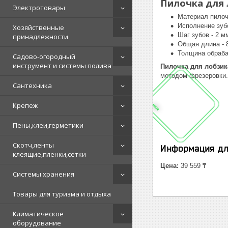
Пилочка для л
Электротовары
Материал пилоч
Исполнение зуб
Хозяйственные
Шаг зубов - 2 м
принадлежности
Общая длина - 
Толщина обраба
Садово-огородный
инструмент и системы полива
Пилочка для лобзика
методом фрезеровки. 
Сантехника
Крепеж
Пены,клеи,герметики
Скотч,ленты
Информация дл
клеящие,пленки,сетки
Цена:
39 559 ₸
Системы хранения
Товары для туризма и отдыха
Климатическое
оборудование