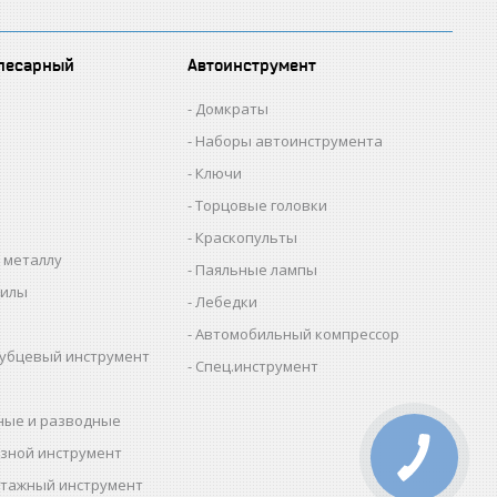
лесарный
Автоинструмент
Домкраты
Наборы автоинструмента
Ключи
Торцовые головки
Краскопульты
 металлу
Паяльные лампы
пилы
Лебедки
Автомобильный компрессор
убцевый инструмент
Спец.инструмент
ные и разводные
зной инструмент
тажный инструмент