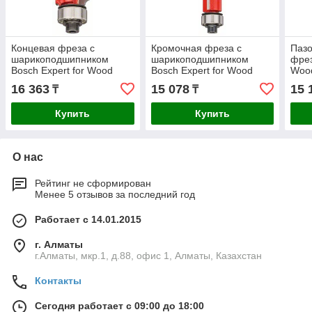
Концевая фреза с
Кромочная фреза с
Пазо
шарикоподшипником
шарикоподшипником
фрез
Bosch Expert for Wood
Bosch Expert for Wood
Wood
8x16,7x55 мм
8x12,7x71,5 мм
16 363
15 078
15 
₸
₸
Купить
Купить
О нас
Рейтинг не сформирован
Менее 5 отзывов за последний год
Работает с 14.01.2015
г. Алматы
г.Алматы, мкр.1, д.88, офис 1, Алматы, Казахстан
Контакты
Сегодня работает с 09:00 до 18:00