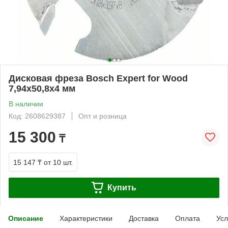
Дисковая фреза Bosch Expert for Wood
7,94x50,8x4 мм
В наличии
Код: 2608629387
Опт и розница
15 300
₸
15 147 ₸
от 10 шт.
Купить
Описание
Характеристики
Доставка
Оплата
Усл