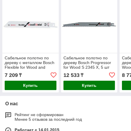
Сабельное полотно по
Сабельное полотно по
Сабе
дереву c металлом Bosch
дереву Bosch Progressor
дере
Flexible for Wood and
for Wood S 2345 X, 5 шт
Wood
Metal S 922 HF, 5 шт
7 209
12 533
8 7
₸
₸
Купить
Купить
О нас
Рейтинг не сформирован
Менее 5 отзывов за последний год
Работает с 14.01.2015