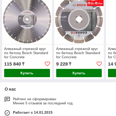
Алмазный отрезной круг
Алмазный отрезной круг
Алма
по бетону Bosch Standard
по бетону Bosch Standard
по б
for Concrete
for Concrete
for 
450x25.4x3.6x10 мм
180x22.23x2x10 мм
230x
115 840
9 228
14 
₸
₸
Купить
Купить
О нас
Рейтинг не сформирован
Менее 5 отзывов за последний год
Работает с 14.01.2015