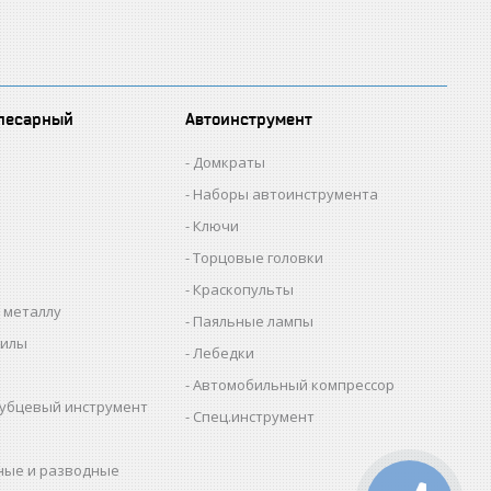
лесарный
Автоинструмент
Домкраты
Наборы автоинструмента
Ключи
Торцовые головки
Краскопульты
 металлу
Паяльные лампы
пилы
Лебедки
Автомобильный компрессор
убцевый инструмент
Спец.инструмент
ные и разводные