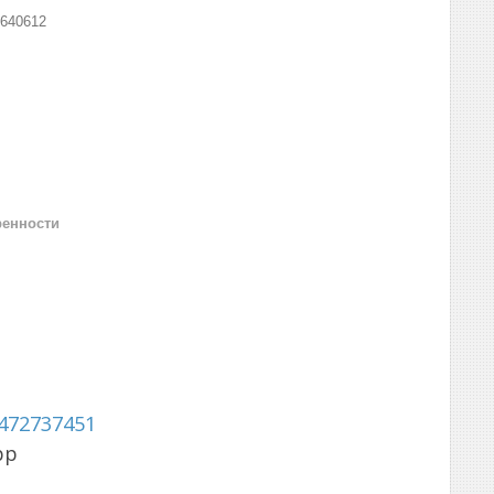
640612
ренности
472737451
pp