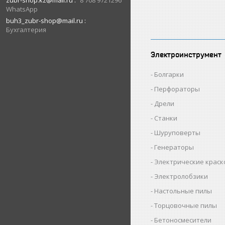
zubr-shop.kz@mail.ru
8 708 9721296
WhatsApp
buh3_zubr-shop@mail.ru
Бухгалтерия
Электроинструмент
Болгарки
Перфораторы
Дрели
Станки
Шуруповерты
Генераторы
Электрические крас
Электролобзики
Настольные пилы
Торцовочные пилы
Бетоносмесители