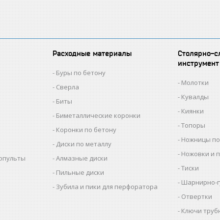
Расходные материалы
Столярно-с
инструмент
Буры по бетону
Молотки
Сверла
Кувалды
Биты
Киянки
Биметаллические коронки
Топоры
Коронки по бетону
Ножницы по
Диски по металлу
Ножовки и 
копульты
Алмазные диски
Тиски
Пильные диски
Шарнирно-г
Зубила и пики для перфоратора
Отвертки
Ключи труб