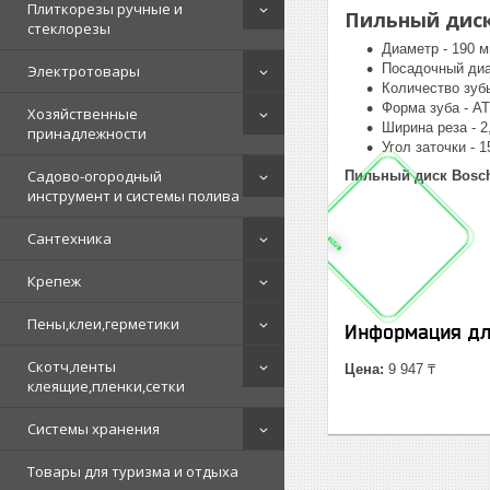
Плиткорезы ручные и
Пильный диск 
стеклорезы
Диаметр - 190 м
Посадочный диа
Электротовары
Количество зубь
Форма зуба - AT
Хозяйственные
Ширина реза - 2
принадлежности
Угол заточки - 1
Садово-огородный
Пильный диск Bosch
инструмент и системы полива
Сантехника
Крепеж
Пены,клеи,герметики
Информация дл
Скотч,ленты
Цена:
9 947 ₸
клеящие,пленки,сетки
Системы хранения
Товары для туризма и отдыха