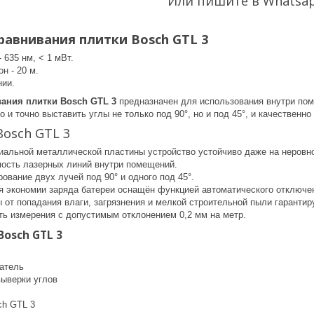
Или пишите в Whatsa
равнивания плитки Bosch GTL 3
 635 нм, < 1 мВт.
н - 20 м.
нии.
ания плитки Bosch GTL 3
предназначен для использования внутри пом
о и точно выставить углы не только под 90°, но и под 45°, и качественн
osch GTL 3
иальной металлической пластины устройство устойчиво даже на неровном
ость лазерных линий внутри помещений.
ование двух лучей под 90° и одного под 45°.
 экономии заряда батереи оснащён функцией автоматического отключе
 от попадания влаги, загрязнения и мелкой строительной пыли гарантир
ть измерения с допустимым отклонением 0,2 мм на метр.
osch GTL 3
атель
выверки углов
ch GTL 3