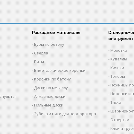
Расходные материалы
Столярно-с
инструмент
Буры по бетону
Молотки
Сверла
Кувалды
Биты
Киянки
Биметаллические коронки
Топоры
Коронки по бетону
Ножницы по
Диски по металлу
Ножовки и 
копульты
Алмазные диски
Тиски
Пильные диски
Шарнирно-г
Зубила и пики для перфоратора
Отвертки
Ключи труб