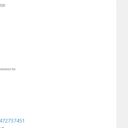
200
ренности
472737451