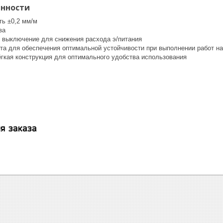
енности
ть ±0,2 мм/м
ва
 выключение для снижения расхода э/питания
та для обеспечения оптимальной устойчивости при выполнении работ на
ёгкая конструкция для оптимального удобства использования
я заказа