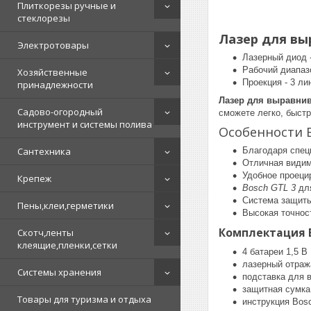
Плиткорезы ручные и
стеклорезы
Лазер для вы
Электротовары
Лазерный диод -
Рабочий диапазо
Хозяйственные
Проекция - 3 ли
принадлежности
Лазер для выравнив
Садово-огородный
сможете легко, быстр
инструмент и системы полива
Особенности B
Благодаря спец
Сантехника
Отличная видим
Удобное проецир
Крепеж
Bosch GTL 3
для
Система защиты
Пены,клеи,герметики
Высокая точнос
Комплектация B
Скотч,ленты
клеящие,пленки,сетки
4 батареи 1,5 В
лазерный отраж
Системы хранения
подставка для 
защитная сумка
Товары для туризма и отдыха
инструкция Bos