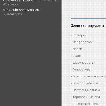
zubr-shop.kz@mail.ru
8 708 9721296
WhatsApp
buh3_zubr-shop@mail.ru
Бухгалтерия
Электроинструмент
Болгарки
Перфораторы
Дрели
Станки
Шуруповерты
Генераторы
Электрические крас
Электролобзики
Настольные пилы
Торцовочные пилы
Бетоносмесители