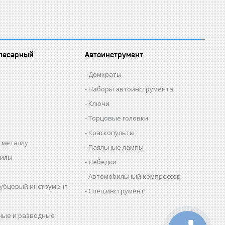
лесарный
Автоинструмент
Домкраты
Наборы автоинструмента
Ключи
Торцовые головки
Краскопульты
 металлу
Паяльные лампы
пилы
Лебедки
Автомобильный компрессор
убцевый инструмент
Спец.инструмент
ные и разводные