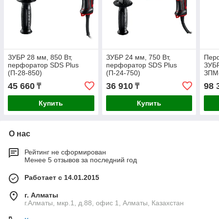
ЗУБР 28 мм, 850 Вт,
ЗУБР 24 мм, 750 Вт,
Пер
перфоратор SDS Plus
перфоратор SDS Plus
ЗУБ
(П-28-850)
(П-24-750)
ЗПМ-
450 
45 660
36 910
98 
₸
₸
мин,
Купить
Купить
О нас
Рейтинг не сформирован
Менее 5 отзывов за последний год
Работает с 14.01.2015
г. Алматы
г.Алматы, мкр.1, д.88, офис 1, Алматы, Казахстан