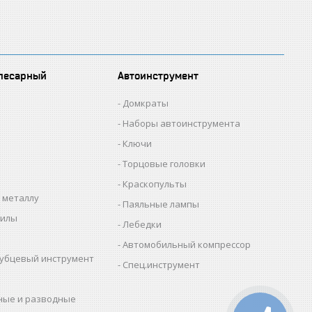
лесарный
Автоинструмент
Домкраты
Наборы автоинструмента
Ключи
Торцовые головки
Краскопульты
 металлу
Паяльные лампы
пилы
Лебедки
Автомобильный компрессор
убцевый инструмент
Спец.инструмент
ные и разводные