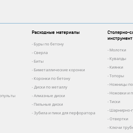
Расходные материалы
Столярно-с
инструмент
Буры по бетону
Молотки
Сверла
Кувалды
Биты
Киянки
Биметаллические коронки
Топоры
Коронки по бетону
Ножницы по
Диски по металлу
Ножовки и 
копульты
Алмазные диски
Тиски
Пильные диски
Шарнирно-г
Зубила и пики для перфоратора
Отвертки
Ключи труб