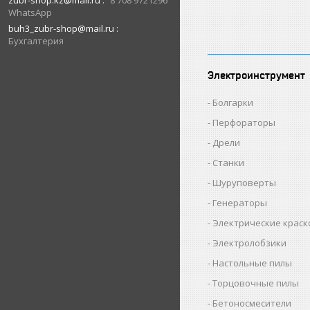
zubr-shop.kz@mail.ru
8 708 9721296
WhatsApp
buh3_zubr-shop@mail.ru
Бухгалтерия
Электроинструмент
Болгарки
Перфораторы
Дрели
Станки
Шуруповерты
Генераторы
Электрические крас
Электролобзики
Настольные пилы
Торцовочные пилы
Бетоносмесители