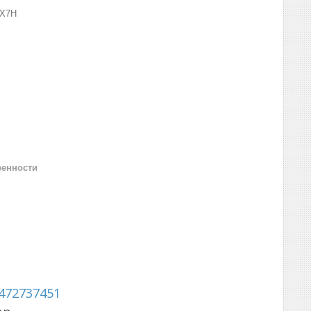
0X7H
ренности
472737451