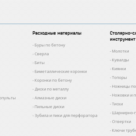
Расходные материалы
Столярно-с
инструмент
Буры по бетону
Молотки
Сверла
Кувалды
Биты
Киянки
Биметаллические коронки
Топоры
Коронки по бетону
Ножницы по
Диски по металлу
Ножовки и 
копульты
Алмазные диски
Тиски
Пильные диски
Шарнирно-г
Зубила и пики для перфоратора
Отвертки
Ключи труб