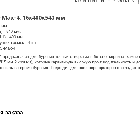
Или пишите в Whatsa
-Max-4, 16x400x540 мм
6 мм.
) - 540 мм.
L1) - 400 мм.
ущих кромок - 4 шт.
DS-Max-4.
4
предназначен для бурения точных отверстий в бетоне, кирпиче, камне 
 Ø15 мм 2 кромки), которые гарантирую высокую производительность и 
ю пыль во время бурения. Подходит для всех перфораторов с стандарт
я заказа