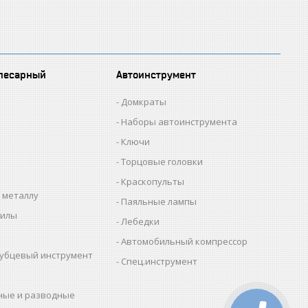
лесарный
Автоинструмент
Домкраты
Наборы автоинструмента
Ключи
Торцовые головки
Краскопульты
 металлу
Паяльные лампы
пилы
Лебедки
Автомобильный компрессор
убцевый инструмент
Спец.инструмент
ные и разводные