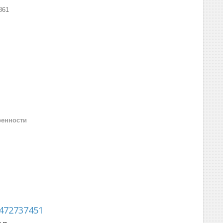
861
ренности
472737451