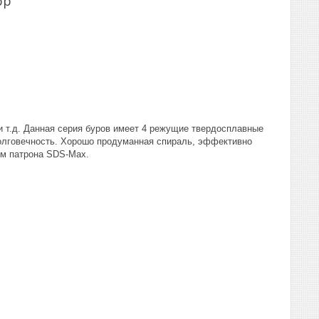
pp
и т.д. Данная серия буров имеет 4 режущие твердосплавные
долговечность. Хорошо продуманная спираль, эффективно
ом патрона SDS-Max.