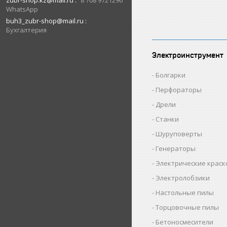
zubr-shop.kz@mail.ru
8 708 9721296
WhatsApp
buh3_zubr-shop@mail.ru
Бухгалтерия
Электроинструмент
Болгарки
Перфораторы
Дрели
Станки
Шуруповерты
Генераторы
Электрические крас
Электролобзики
Настольные пилы
Торцовочные пилы
Бетоносмесители