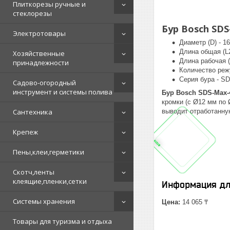
Плиткорезы ручные и
стеклорезы
Бур Bosch SDS
Электротовары
Диаметр (D) - 1
Длина общая (L2
Хозяйственные
Длина рабочая (
принадлежности
Количество реж
Серия бура - S
Садово-огородный
инструмент и системы полива
Бур Bosch SDS-Max-
кромки (с Ø12 мм по
выводит отработанну
Сантехника
Крепеж
Пены,клеи,герметики
Скотч,ленты
клеящие,пленки,сетки
Информация дл
Системы хранения
Цена:
14 065 ₸
Товары для туризма и отдыха