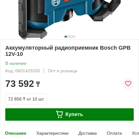
Аккумуляторный радиоприемник Bosch GPB
12V-10
В наличии
Код: 0601429200
Опт и розница
73 592
₸
72 856 ₸
от 10 шт.
Купить
Описание
Характеристики
Доставка
Оплата
Усл