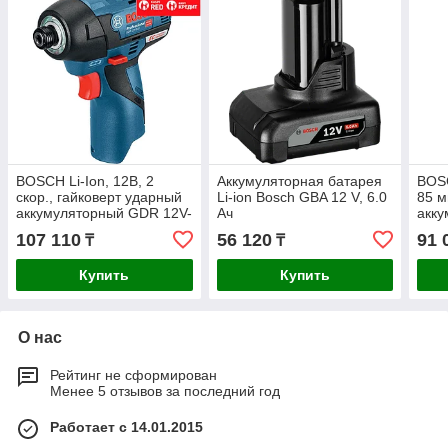
BOSCH Li-Ion, 12B, 2
Аккумуляторная батарея
BOSC
скор., гайковерт ударный
Li-ion Bosch GBA 12 V, 6.0
85 м
аккумуляторный GDR 12V-
Ач
акку
110 (0 601 9E0 002)
26 (
107 110
56 120
91 
₸
₸
Купить
Купить
О нас
Рейтинг не сформирован
Менее 5 отзывов за последний год
Работает с 14.01.2015