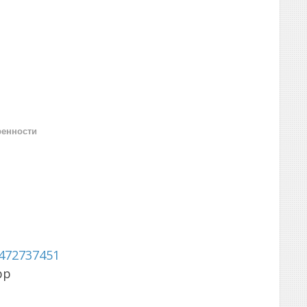
ренности
472737451
pp