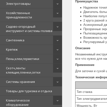
Преимущества
Электротовары
Надежное точил
Двигатель боль
Хозяйственные
Наиболее попул
принадлежности
2 круга разной 
Асинхронный дв
Садово-огородный
Прозрачные экр
инструмент и системы полива
Пылезащищенны
Возможность кр
Сантехника
Регулируемый у
Описание
Крепеж
Незаменимый инструме
Пены,клеи,герметики
все что нужно для н
Применение
Скотч,ленты
Для заточки и сухой
клеящие,пленки,сетки
Техническая инфор
Системы хранения
Товары для туризма и отдыха
Тип станка
Тип электродвигате
Климатическое
оборудование
Мощность, Вт