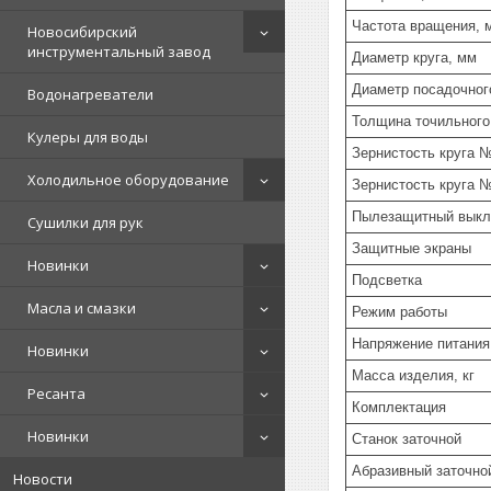
Частота вращения, 
Новосибирский
инструментальный завод
Диаметр круга, мм
Диаметр посадочног
Водонагреватели
Толщина точильного
Кулеры для воды
Зернистость круга 
Холодильное оборудование
Зернистость круга 
Пылезащитный выкл
Сушилки для рук
Защитные экраны
Новинки
Подсветка
Масла и смазки
Режим работы
Напряжение питания
Новинки
Масса изделия, кг
Ресанта
Комплектация
Новинки
Станок заточной
Абразивный заточной
Новости