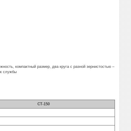
жность, компактный размер, два круга с разной зернистостью –
ок службы
СТ-150