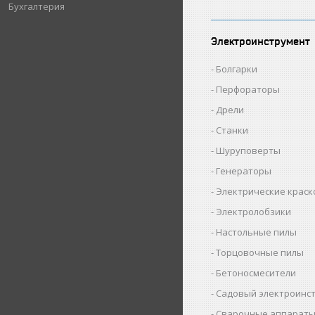
Бухгалтерия
Электроинструмент
Болгарки
Перфораторы
Дрели
Станки
Шуруповерты
Генераторы
Электрические крас
Электролобзики
Настольные пилы
Торцовочные пилы
Бетоносмесители
Садовый электроинс
Сварочные аппарат