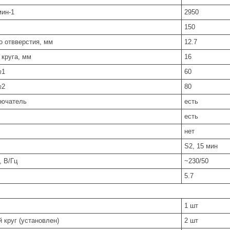
мин-1
2950
150
о отвверстия, мм
12.7
 круга, мм
16
№1
60
№2
80
ючатель
есть
есть
нет
S2, 15 мин
, В/Гц
~230/50
5.7
1 шт
 круг (установлен)
2 шт