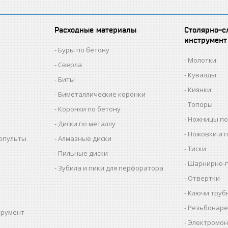
Расходные материалы
Столярно-с
инструмент
Буры по бетону
Молотки
Сверла
Кувалды
Биты
Киянки
Биметаллические коронки
Топоры
Коронки по бетону
Ножницы по
Диски по металлу
Ножовки и 
копульты
Алмазные диски
Тиски
Пильные диски
Шарнирно-г
Зубила и пики для перфоратора
Отвертки
Ключи труб
Резьбонаре
трумент
Электромон
ы