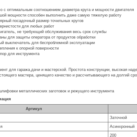
о с оптимальным соотношением диаметра круга и мощности двигателя
шой мощности способен выполнить даже самую тяжелую работу
ярный посадочный размер точильных кругов
зернистости для любых работ
игатель, не требующий обслуживания весь срок службы
аны для защиты оператора от продуктов обработки
й выключатель для беспроблемной эксплуатации
епления к опорной поверхности
пор для инструмента
нт для гаража,дачи и мастерской. Простота конструкции, высокая наде
астоящего мастера, ценящего качество и рассчитывающего на долгий ср
 шлифовки металлических заготовок и режущего инструмента
мация
Артикул
За­точ­ной
ля
Асин­хрон­ный
200